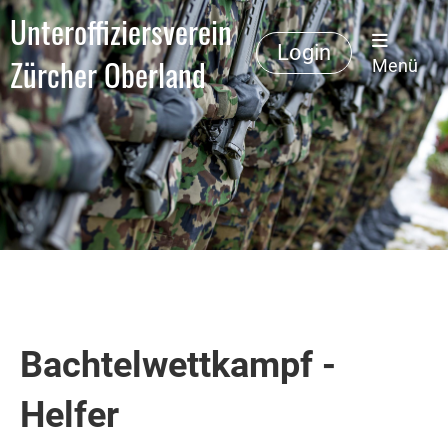
Unteroffiziersverein
Login
Zürcher Oberland
Menü
Bachtelwettkampf -
Helfer