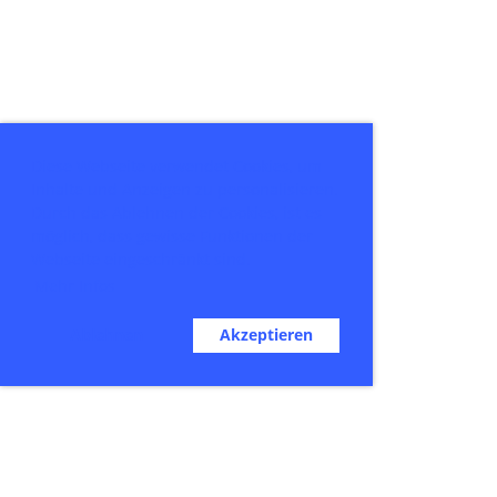
Diese Webseite verwendet Cookies, um
Inhalte und Anzeigen zu personalisieren.
Durch das Ablehnen der Cookies, ist es
möglich, dass gewisse Funktionen der
Webseite eingeschränkt sind.
Mehr Infos
Ablehnen
Akzeptieren